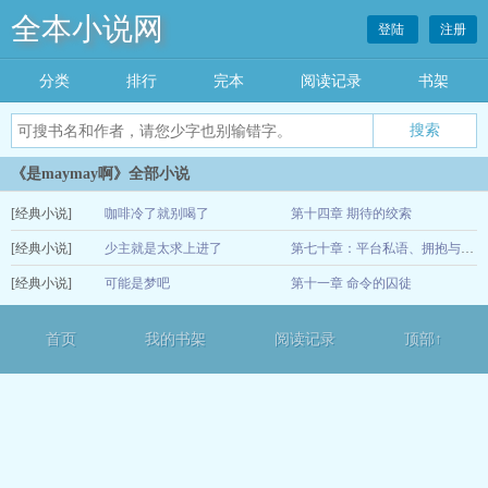
全本小说网
登陆
注册
分类
排行
完本
阅读记录
书架
《是maymay啊》全部小说
[经典小说]
咖啡冷了就别喝了
第十四章 期待的绞索
[经典小说]
少主就是太求上进了
12-16
第七十章：平台私语、拥抱与林家疑云
[经典小说]
可能是梦吧
第十一章 命令的囚徒
12-16
12-13
首页
我的书架
阅读记录
顶部↑