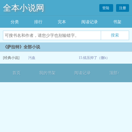
全本小说网
登陆
注册
分类
排行
完本
阅读记录
书架
《萨拉特》全部小说
[经典小说]
污血
15.炫压抑了（微h）
12-16
首页
我的书架
阅读记录
顶部↑