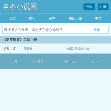
全本小说网
登陆
注册
分类
排行
完本
阅读记录
书架
《飘零墨客》全部小说
[经典小说]
花放春
偷情2(素娥医生h)
12-16
首页
我的书架
阅读记录
顶部↑